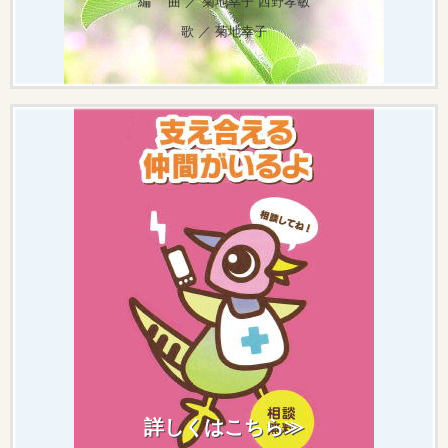
編 曲 ／
菊地幸子 西野孝敏
歌 ／
菊地幸子
詳しくはこちら≫